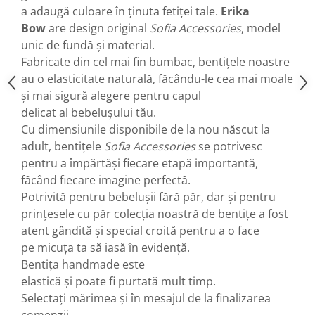
a adaugă culoare în ținuta fetiței tale.
Erika
Bow
are design original
Sofia Accessories
, model
unic de fundă și material.
Fabricate din cel mai fin bumbac, bentițele noastre
au o elasticitate naturală, făcându-le cea mai moale
și mai sigură alegere pentru capul
delicat al bebelușului tău.
Cu dimensiunile disponibile de la nou născut la
adult, bentițele
Sofia Accessories
se potrivesc
pentru a împărtăși fiecare etapă importantă,
făcând fiecare imagine perfectă.
Potrivită pentru bebelușii fără păr, dar și pentru
prințesele cu păr colecția noastră de bentițe a fost
atent gândită și special croită pentru a o face
pe micuța ta să iasă în evidență.
Bentița handmade este
elastică și poate fi purtată mult timp.
Selectați mărimea și în mesajul de la finalizarea
comenzii