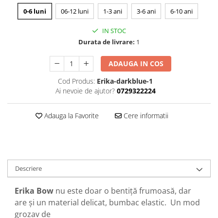
0-6 luni
06-12 luni
1-3 ani
3-6 ani
6-10 ani
IN STOC
Durata de livrare:
1
ADAUGA IN COS
Cod Produs:
Erika-darkblue-1
Ai nevoie de ajutor?
0729322224
Adauga la Favorite
Cere informatii
Descriere
Erika Bow
nu este doar o bentiță frumoasă, dar
are și un material delicat, bumbac elastic. Un mod
grozav de