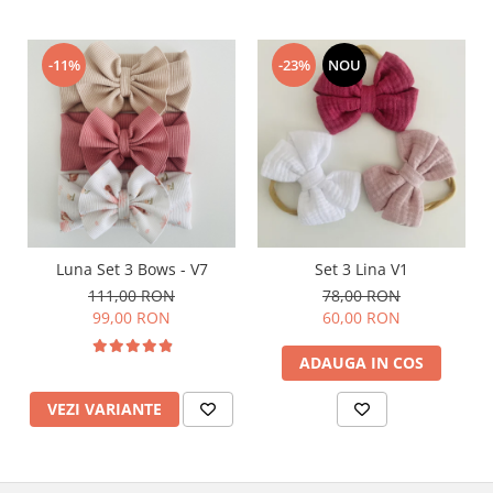
-11%
-23%
NOU
Luna Set 3 Bows - V7
Set 3 Lina V1
111,00 RON
78,00 RON
99,00 RON
60,00 RON
ADAUGA IN COS
VEZI VARIANTE