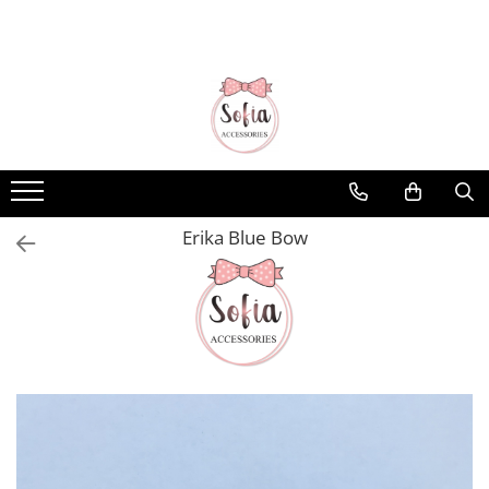
Bentițe
Luna Collection
Sonia Collection
Emma Collection
Lina Collection
Erika Blue Bow
Gloria Collection
Caroline Collection
Karo Collection
Velvet Collection
Couture Collection
Audrey Collection
Erika Collection