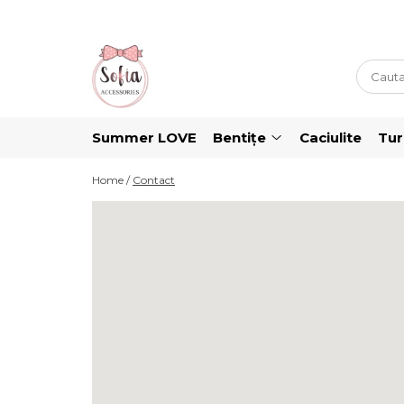
Bentițe
Luna Collection
Sonia Collection
Summer LOVE
Bentițe
Caciulite
Tu
Emma Collection
Lina Collection
Home /
Contact
Gloria Collection
Caroline Collection
Karo Collection
Velvet Collection
Couture Collection
Audrey Collection
Erika Collection