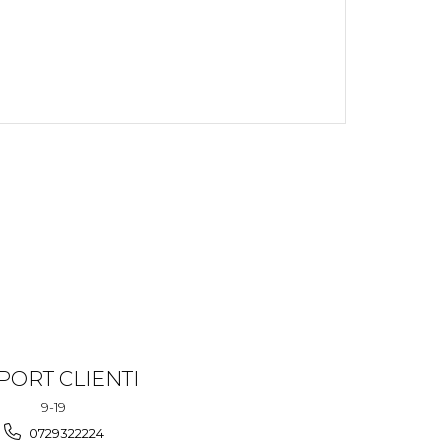
PORT CLIENTI
9-19
0729322224