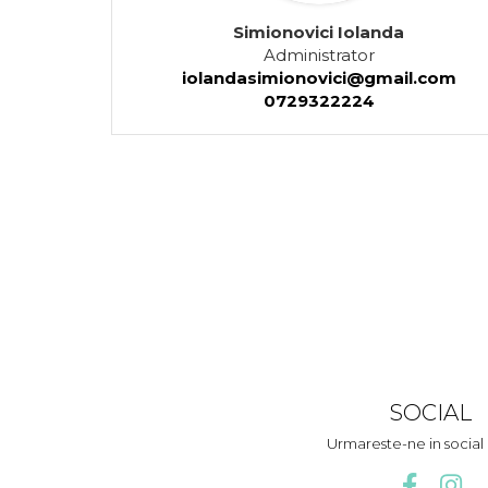
Simionovici Iolanda
Administrator
iolandasimionovici@gmail.com
0729322224
SOCIAL
Urmareste-ne in socia