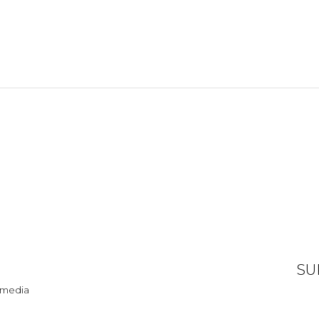
SU
l media