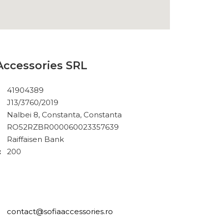
Accessories SRL
41904389
J13/3760/2019
Nalbei 8, Constanta, Constanta
RO52RZBR000060023357639
Raiffaisen Bank
:
200
contact@sofiaaccessories.ro