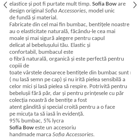
elastice și pot fi purtate mult timp.
Sofia
Bow
are
design original
Sofia Accessories
, model unic
de fundă și material.
Fabricate din cel mai fin bumbac, bentițele noastre
au o elasticitate naturală, făcându-le cea mai
moale și mai sigură alegere pentru capul
delicat al bebelușului tău. Elastic și
confortabil, bumbacul este
o fibră naturală, organică și este perfectă pentru
copiii de
toate vârstele deoarece bentițele din bumbac sunt moi
( nu lasă semn pe cap) și nu irită pielea sensibilă a
celor mici și lasă pielea să respire. Potrivită pentru
bebelușii fără păr, dar și pentru prințesele cu păr
colecția noastră de bentițe a fost
atent gândită și special croită pentru a o face
pe micuța ta să iasă în evidență.
95% bumbac, 5% lycra
Sofia
Bow
este un accesoriu
handmade marca
Sofia Accessories
.