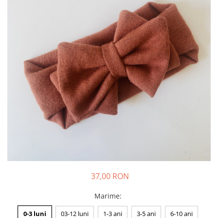
Rania Collection
37,00 RON
Marime
:
0-3 luni
03-12 luni
1-3 ani
3-5 ani
6-10 ani