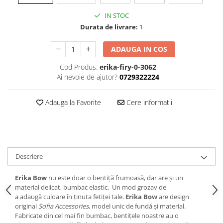
IN STOC
Durata de livrare:
1
ADAUGA IN COS
Cod Produs:
erika-firy-0-3062
Ai nevoie de ajutor?
0729322224
Adauga la Favorite
Cere informatii
Descriere
Erika Bow
nu este doar o bentiță frumoasă, dar are și un
material delicat, bumbac elastic. Un mod grozav de
a adaugă culoare în ținuta fetiței tale.
Erika Bow
are design
original
Sofia Accessories
, model unic de fundă și material.
Fabricate din cel mai fin bumbac, bentițele noastre au o