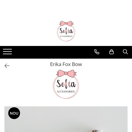
Bentițe
Luna Collection
Sonia Collection
Emma Collection
Lina Collection
Erika Fox Bow
Gloria Collection
Caroline Collection
Karo Collection
Velvet Collection
Couture Collection
NOU
Audrey Collection
Erika Collection