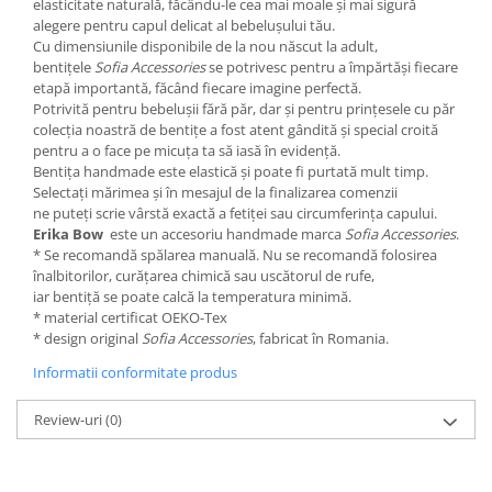
elasticitate naturală, făcându-le cea mai moale și mai sigură
alegere pentru capul delicat al bebelușului tău.
Cu dimensiunile disponibile de la nou născut la adult,
bentițele
Sofia Accessories
se potrivesc pentru a împărtăși fiecare
etapă importantă, făcând fiecare imagine perfectă.
Potrivită pentru bebelușii fără păr, dar și pentru prințesele cu păr
colecția noastră de bentițe a fost atent gândită și special croită
pentru a o face pe micuța ta să iasă în evidență.
Bentița handmade este elastică și poate fi purtată mult timp.
Selectați mărimea și în mesajul de la finalizarea comenzii
ne puteți scrie vârstă exactă a fetiței sau circumferința capului.
Erika Bow
este un accesoriu handmade marca
Sofia Accessories
.
* Se recomandă spălarea manuală. Nu se recomandă folosirea
înalbitorilor, curățarea chimică sau uscătorul de rufe,
iar bentiță se poate calcă la temperatura minimă.
* material certificat OEKO-Tex
* design original
Sofia Accessories
, fabricat în Romania.
Informatii conformitate produs
Review-uri
(0)