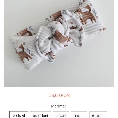
Rania Collection
35,00 RON
Marime
:
0-6 luni
06-12 luni
1-3 ani
3-6 ani
6-10 ani