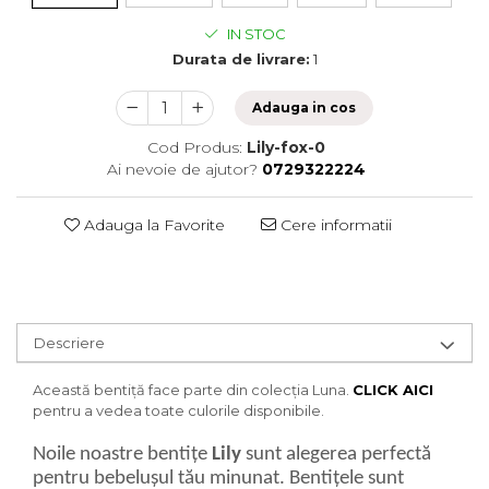
IN STOC
Durata de livrare:
1
Adauga in cos
Cod Produs:
Lily-fox-0
Ai nevoie de ajutor?
0729322224
Adauga la Favorite
Cere informatii
Descriere
Această bentiță face parte din colecția Luna.
CLICK AICI
pentru a vedea toate culorile disponibile.
Noile noastre bentițe
Lily
sunt alegerea perfectă
pentru bebelușul tău minunat. Bentițele sunt