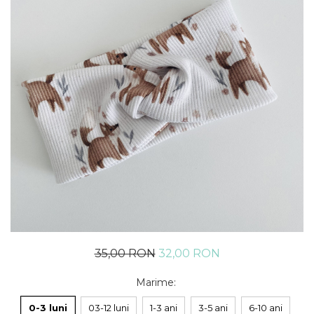
Rania Collection
35,00 RON
32,00 RON
Marime
:
0-3 luni
03-12 luni
1-3 ani
3-5 ani
6-10 ani