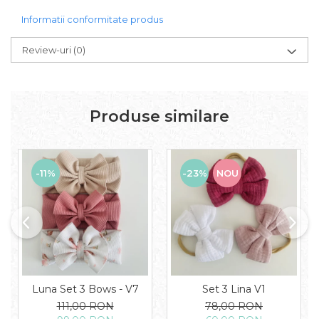
Informatii conformitate produs
Review-uri
(0)
Produse similare
-11%
-23%
NOU
Luna Set 3 Bows - V7
Set 3 Lina V1
111,00 RON
78,00 RON