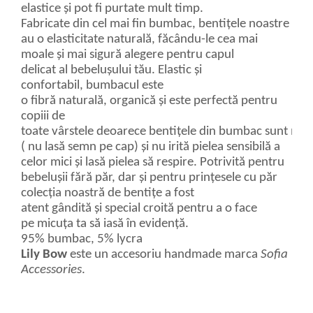
elastice și pot fi purtate mult timp.
Fabricate din cel mai fin bumbac, bentițele noastre
au o elasticitate naturală, făcându-le cea mai
moale și mai sigură alegere pentru capul
delicat al bebelușului tău. Elastic și
confortabil, bumbacul este
o fibră naturală, organică și este perfectă pentru
copiii de
toate vârstele deoarece bentițele din bumbac sunt moi
( nu lasă semn pe cap) și nu irită pielea sensibilă a
celor mici și lasă pielea să respire. Potrivită pentru
bebelușii fără păr, dar și pentru prințesele cu păr
colecția noastră de bentițe a fost
atent gândită și special croită pentru a o face
pe micuța ta să iasă în evidență.
95% bumbac, 5% lycra
Lily
Bow
este un accesoriu handmade marca
Sofia
Accessories
.