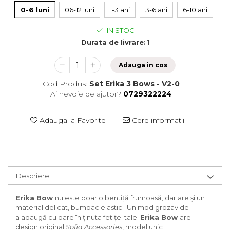
0-6 luni
06-12 luni
1-3 ani
3-6 ani
6-10 ani
IN STOC
Durata de livrare:
1
Adauga in cos
Cod Produs:
Set Erika 3 Bows - V2-0
Ai nevoie de ajutor?
0729322224
Adauga la Favorite
Cere informatii
Descriere
Erika Bow
nu este doar o bentiță frumoasă, dar are și un
material delicat, bumbac elastic. Un mod grozav de
a adaugă culoare în ținuta fetiței tale.
Erika Bow
are
design original
Sofia Accessories
, model unic