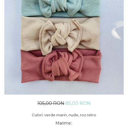
Rania Collection
105,00 RON
85,00 RON
Culori: verde marin, nude, roz retro
Marime
: