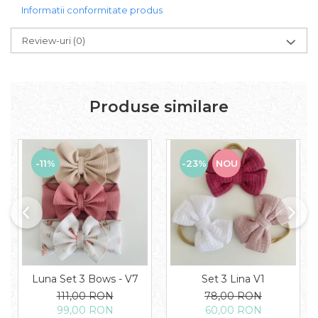
Informatii conformitate produs
Review-uri
(0)
Produse similare
-11%
-23%
NOU
Luna Set 3 Bows - V7
Set 3 Lina V1
111,00 RON
78,00 RON
99,00 RON
60,00 RON