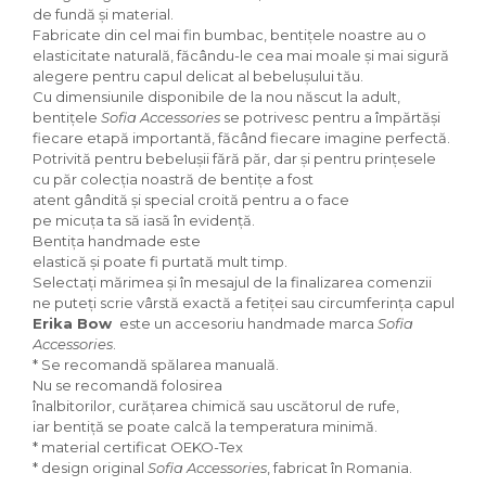
de fundă și material.
Fabricate din cel mai fin bumbac, bentițele noastre au o
elasticitate naturală, făcându-le cea mai moale și mai sigură
alegere pentru capul delicat al bebelușului tău.
Cu dimensiunile disponibile de la nou născut la adult,
bentițele
Sofia Accessories
se potrivesc pentru a împărtăși
fiecare etapă importantă, făcând fiecare imagine perfectă.
Potrivită pentru bebelușii fără păr, dar și pentru prințesele
cu păr colecția noastră de bentițe a fost
atent gândită și special croită pentru a o face
pe micuța ta să iasă în evidență.
Bentița handmade este
elastică și poate fi purtată mult timp.
Selectați mărimea și în mesajul de la finalizarea comenzii
ne puteți scrie vârstă exactă a fetiței sau circumferința capului.
Erika Bow
este un accesoriu handmade marca
Sofia
Accessories
.
* Se recomandă spălarea manuală.
Nu se recomandă folosirea
înalbitorilor, curățarea chimică sau uscătorul de rufe,
iar bentiță se poate calcă la temperatura minimă.
* material certificat OEKO-Tex
* design original
Sofia Accessories
, fabricat în Romania.