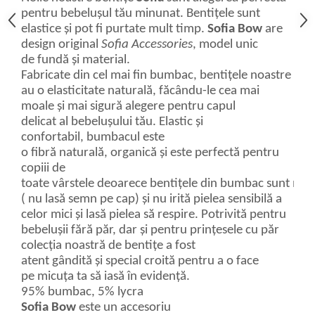
pentru bebelușul tău minunat. Bentițele sunt
elastice și pot fi purtate mult timp.
Sofia
Bow
are
design original
Sofia Accessories
, model unic
de fundă și material.
Fabricate din cel mai fin bumbac, bentițele noastre
au o elasticitate naturală, făcându-le cea mai
moale și mai sigură alegere pentru capul
delicat al bebelușului tău. Elastic și
confortabil, bumbacul este
o fibră naturală, organică și este perfectă pentru
copiii de
toate vârstele deoarece bentițele din bumbac sunt moi
( nu lasă semn pe cap) și nu irită pielea sensibilă a
celor mici și lasă pielea să respire. Potrivită pentru
bebelușii fără păr, dar și pentru prințesele cu păr
colecția noastră de bentițe a fost
atent gândită și special croită pentru a o face
pe micuța ta să iasă în evidență.
95% bumbac, 5% lycra
Sofia
Bow
este un accesoriu