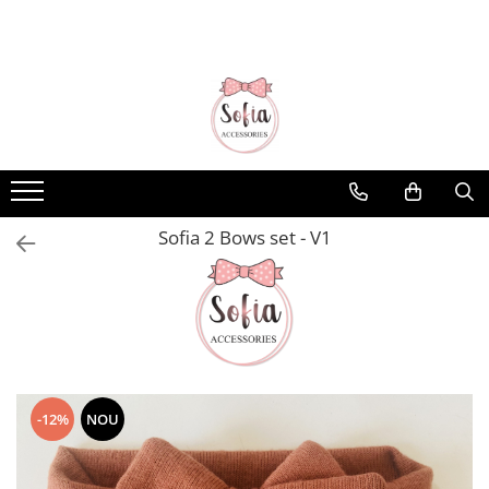
Bentițe
Luna Collection
Sonia Collection
Emma Collection
Lina Collection
Sofia 2 Bows set - V1
Gloria Collection
Caroline Collection
Karo Collection
Velvet Collection
Couture Collection
-12%
NOU
Audrey Collection
Erika Collection