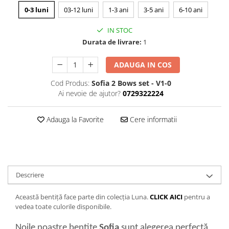
0-3 luni
03-12 luni
1-3 ani
3-5 ani
6-10 ani
IN STOC
Durata de livrare:
1
ADAUGA IN COS
Cod Produs:
Sofia 2 Bows set - V1-0
Ai nevoie de ajutor?
0729322224
Adauga la Favorite
Cere informatii
Descriere
Această bentiță face parte din colecția Luna.
CLICK AICI
pentru a
vedea toate culorile disponibile.
Noile noastre bentițe
Sofia
sunt alegerea perfectă