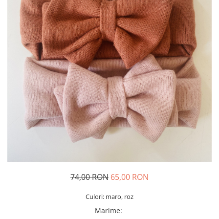
Rania Collection
74,00 RON
65,00 RON
Culori: maro, roz
Marime
: