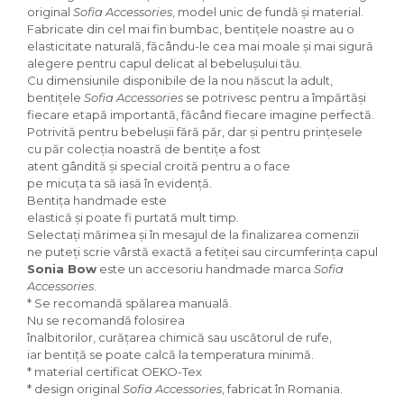
original
Sofia Accessories
, model unic de fundă și material.
Fabricate din cel mai fin bumbac, bentițele noastre au o
elasticitate naturală, făcându-le cea mai moale și mai sigură
alegere pentru capul delicat al bebelușului tău.
Cu dimensiunile disponibile de la nou născut la adult,
bentițele
Sofia Accessories
se potrivesc pentru a împărtăși
fiecare etapă importantă, făcând fiecare imagine perfectă.
Potrivită pentru bebelușii fără păr, dar și pentru prințesele
cu păr colecția noastră de bentițe a fost
atent gândită și special croită pentru a o face
pe micuța ta să iasă în evidență.
Bentița handmade este
elastică și poate fi purtată mult timp.
Selectați mărimea și în mesajul de la finalizarea comenzii
ne puteți scrie vârstă exactă a fetiței sau circumferința capului.
Sonia Bow
este un accesoriu handmade marca
Sofia
Accessories
.
* Se recomandă spălarea manuală.
Nu se recomandă folosirea
înalbitorilor, curățarea chimică sau uscătorul de rufe,
iar bentiță se poate calcă la temperatura minimă.
* material certificat OEKO-Tex
* design original
Sofia Accessories
, fabricat în Romania.