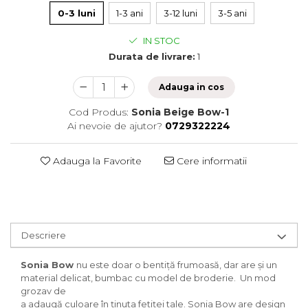
0-3 luni
1-3 ani
3-12 luni
3-5 ani
IN STOC
Durata de livrare:
1
Adauga in cos
Cod Produs:
Sonia Beige Bow-1
Ai nevoie de ajutor?
0729322224
Adauga la Favorite
Cere informatii
Descriere
Sonia Bow
nu este doar o bentiță frumoasă, dar are și un
material delicat, bumbac cu model de broderie. Un mod
grozav de
a adaugă culoare în ținuta fetiței tale. Sonia Bow are design