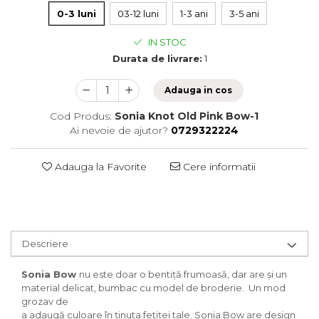
0-3 luni
03-12 luni
1-3 ani
3-5 ani
IN STOC
Durata de livrare:
1
Adauga in cos
Cod Produs:
Sonia Knot Old Pink Bow-1
Ai nevoie de ajutor?
0729322224
Adauga la Favorite
Cere informatii
Descriere
Sonia Bow
nu este doar o bentiță frumoasă, dar are și un
material delicat, bumbac cu model de broderie. Un mod
grozav de
a adaugă culoare în ținuta fetiței tale. Sonia Bow are design