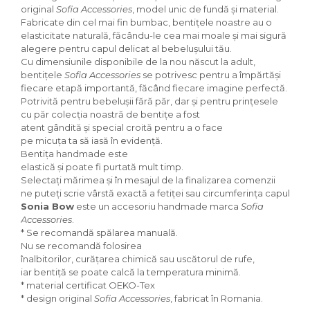
original
Sofia Accessories
, model unic de fundă și material.
Fabricate din cel mai fin bumbac, bentițele noastre au o
elasticitate naturală, făcându-le cea mai moale și mai sigură
alegere pentru capul delicat al bebelușului tău.
Cu dimensiunile disponibile de la nou născut la adult,
bentițele
Sofia Accessories
se potrivesc pentru a împărtăși
fiecare etapă importantă, făcând fiecare imagine perfectă.
Potrivită pentru bebelușii fără păr, dar și pentru prințesele
cu păr colecția noastră de bentițe a fost
atent gândită și special croită pentru a o face
pe micuța ta să iasă în evidență.
Bentița handmade este
elastică și poate fi purtată mult timp.
Selectați mărimea și în mesajul de la finalizarea comenzii
ne puteți scrie vârstă exactă a fetiței sau circumferința capului.
Sonia Bow
este un accesoriu handmade marca
Sofia
Accessories
.
* Se recomandă spălarea manuală.
Nu se recomandă folosirea
înalbitorilor, curățarea chimică sau uscătorul de rufe,
iar bentiță se poate calcă la temperatura minimă.
* material certificat OEKO-Tex
* design original
Sofia Accessories
, fabricat în Romania.