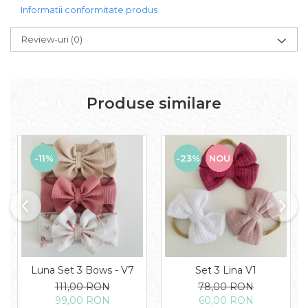
Informatii conformitate produs
Review-uri
(0)
Produse similare
-11%
-23%
NOU
Luna Set 3 Bows - V7
Set 3 Lina V1
111,00 RON
78,00 RON
99,00 RON
60,00 RON