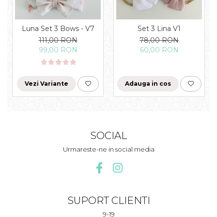
Luna Set 3 Bows - V7
Set 3 Lina V1
111,00 RON
78,00 RON
99,00 RON
60,00 RON
Vezi Variante
Adauga in cos
SOCIAL
Urmareste-ne in social media
SUPORT CLIENTI
9-19