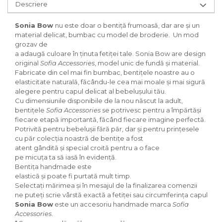
Descriere
Sonia Bow
nu este doar o bentiță frumoasă, dar are și un
material delicat, bumbac cu model de broderie. Un mod
grozav de
a adaugă culoare în ținuta fetiței tale. Sonia Bow are design
original
Sofia Accessories
, model unic de fundă și material.
Fabricate din cel mai fin bumbac, bentițele noastre au o
elasticitate naturală, făcându-le cea mai moale și mai sigură
alegere pentru capul delicat al bebelușului tău.
Cu dimensiunile disponibile de la nou născut la adult,
bentițele
Sofia Accessories
se potrivesc pentru a împărtăși
fiecare etapă importantă, făcând fiecare imagine perfectă.
Potrivită pentru bebelușii fără păr, dar și pentru prințesele
cu păr colecția noastră de bentițe a fost
atent gândită și special croită pentru a o face
pe micuța ta să iasă în evidență.
Bentița handmade este
elastică și poate fi purtată mult timp.
Selectați mărimea și în mesajul de la finalizarea comenzii
ne puteți scrie vârstă exactă a fetiței sau circumferința capului.
Sonia Bow
este un accesoriu handmade marca
Sofia
Accessories
.