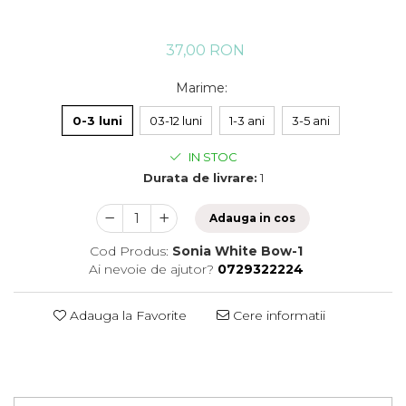
37,00 RON
Marime
:
0-3 luni
03-12 luni
1-3 ani
3-5 ani
IN STOC
Durata de livrare:
1
Adauga in cos
Cod Produs:
Sonia White Bow-1
Ai nevoie de ajutor?
0729322224
Adauga la Favorite
Cere informatii