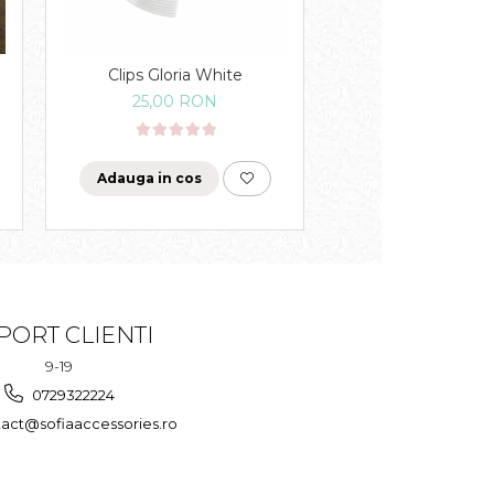
Clips Gloria White
Clips Nora Big Bo
25,00 RON
27,00 RO
Adauga in cos
Adauga in cos
PORT CLIENTI
9-19
0729322224
act@sofiaaccessories.ro