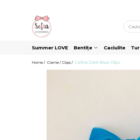
Bentițe
Luna Collection
Sonia Collection
Summer LOVE
Bentițe
Caciulite
Tu
Emma Collection
Celine Dark Blue Clips
Lina Collection
Home /
Clame / Clips /
Gloria Collection
Caroline Collection
Karo Collection
Velvet Collection
Couture Collection
Audrey Collection
Erika Collection