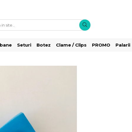
rbane
Seturi
Botez
Clame / Clips
PROMO
Palarii