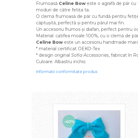
Frumoasă
Celine Bow
este o agrafă de păr cu 
moduri de către fetița ta.
O clemă frumoasă de păr cu fundă pentru fetițe,
căptușită, perfectă și pentru părul mai fin.
Un accesoriu frumos și diafan, perfect pentru ocaz
Material: catifea moale 100%, cu o clemă de păr
Celine Bow
este un accesoriu handmade mar
* material certificat OEKO-Tex
* design original
Sofia Accessories
, fabricat în 
Culoare: Albastru inchis
Informatii conformitate produs
-40%