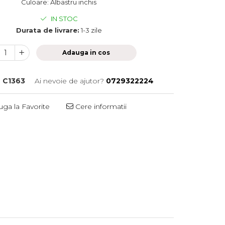
Culoare: Albastru inchis
IN STOC
Durata de livrare:
1-3 zile
Adauga in cos
:
C1363
Ai nevoie de ajutor?
0729322224
ga la Favorite
Cere informatii