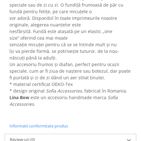
speciale sau de zi cu zi. O fundiță frumoasă de păr cu
fundă pentru fetițe, pe care micuțele o
vor adoră. Disponibil în toate imprimeurile noastre
originale, alegerea nuanțelor este
nesfârșită. Fundă este atașată pe un elastic „one
size” oferind cea mai moale
senzație micuței pentru că se se întinde mult și nu
își va pierde formă, se potrivește tuturor, de la nou-
născuți până la adulți.
Un accesoriu frumos și diafan, perfect pentru ocazii
speciale, cum ar fi ziua de naștere sau botezul, dar poate
fi purtată și zi de zi dând un aer stilat ținutei.
* material certificat OEKO-Tex
* design original
Sofia Accessories
, fabricat în Romania.
Lina Bow
este un accesoriu handmade marca
Sofia
Accessories
.
Informatii conformitate produs
Review-uri
(0)