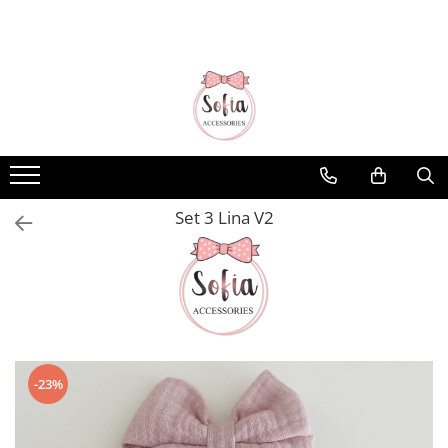
Bentițe
Luna Collection
Sonia Collection
Emma Collection
Lina Collection
Set 3 Lina V2
Gloria Collection
Caroline Collection
Karo Collection
Velvet Collection
Couture Collection
-23%
Audrey Collection
Erika Collection