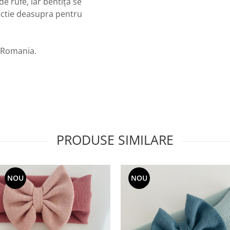
de rufe, iar bentiță se
ectie deasupra pentru
n Romania.
PRODUSE SIMILARE
NOU
NOU