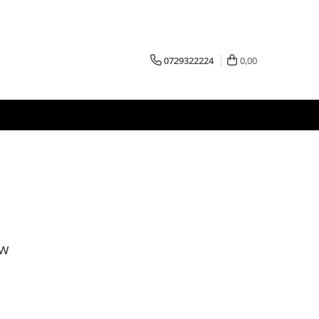
0729322224
0,00
ow