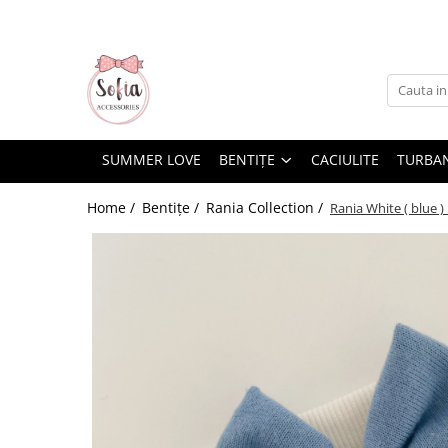
Bentițe
Luna Collection
Sonia Collection
SUMMER LOVE
BENTIȚE
CACIULITE
TURBA
Emma Collection
Lina Collection
Home /
Bentițe /
Rania Collection /
Rania White ( blue 
Gloria Collection
Caroline Collection
Karo Collection
Velvet Collection
Couture Collection
Audrey Collection
Erika Collection