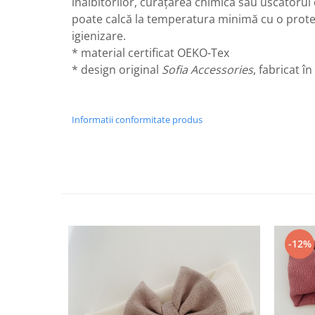
înalbitorilor, curățarea chimică sau uscătorul 
poate calcă la temperatura minimă cu o prot
igienizare.
* material certificat OEKO-Tex
* design original
Sofia Accessories
, fabricat î
Informatii conformitate produs
-12%