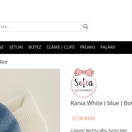
NE
SETURI
BOTEZ
CLAME / CLIPS
PROMO
PALARII
) Bow
Rania White ( blue ) B
37,00 RON
Culoare: Bentita alba, funda bleo