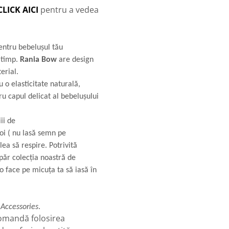
CLICK AICI
pentru a vedea
entru bebelușul tău
t timp.
Rania
Bow
are design
erial.
 o elasticitate naturală,
u capul delicat al bebelușului
ii de
oi ( nu lasă semn pe
elea să respire. Potrivită
 păr colecția noastră de
 o face pe micuța ta să iasă în
 Accessories
.
omandă folosirea