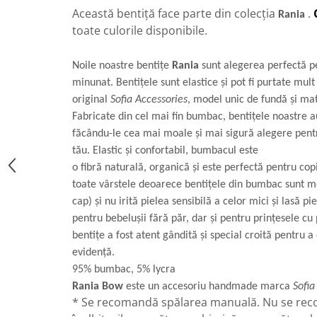
Această bentiță face parte din colecția
.
Rania
toate culorile disponibile.
Noile noastre bentițe
Rania
sunt alegerea perfectă p
minunat. Bentițele sunt elastice și pot fi purtate mul
original
Sofia Accessories
, model unic de fundă și mat
Fabricate din cel mai fin bumbac, bentițele noastre au
făcându-le cea mai moale și mai sigură alegere pentr
tău. Elastic și confortabil, bumbacul este
o fibră naturală, organică și este perfectă pentru copi
toate vârstele deoarece bentițele din bumbac sunt m
cap) și nu irită pielea sensibilă a celor mici și lasă pi
pentru bebelușii fără păr, dar și pentru prințesele cu
bentițe a fost atent gândită și special croită pentru a
evidență.
95% bumbac, 5% lycra
Rania Bow
este un accesoriu handmade marca
Sofia
* Se recomandă spălarea manuală. Nu se rec