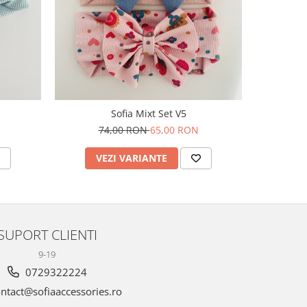
NOU
Sofia Mixt Set V5
74,00 RON
65,00 RON
VEZI VARIANTE
V
SUPORT CLIENTI
9-19
0729322224
ntact@sofiaaccessories.ro