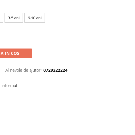
3-5 ani
6-10 ani
A IN COS
Ai nevoie de ajutor?
0729322224
informatii