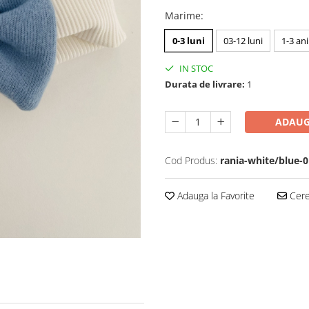
Marime
:
0-3 luni
03-12 luni
1-3 ani
IN STOC
Durata de livrare:
1
ADAUG
Cod Produs:
rania-white/blue-0
Adauga la Favorite
Cere 