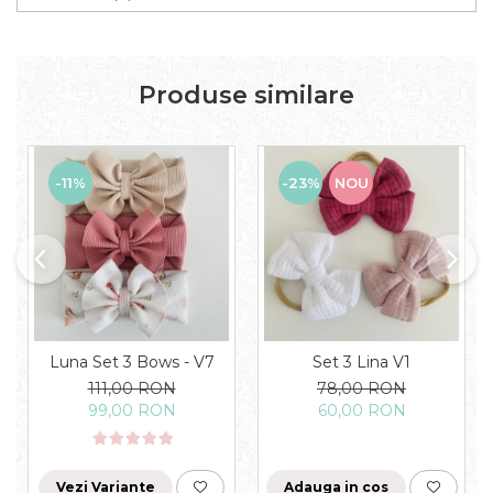
Produse similare
-11%
-23%
NOU
Luna Set 3 Bows - V7
Set 3 Lina V1
111,00 RON
78,00 RON
99,00 RON
60,00 RON
Vezi Variante
Adauga in cos