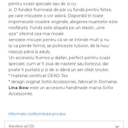
pentru ocazii speciale sau de zi cu
zi. O fundiță frumoasă de păr cu fundă pentru fetițe,
pe care micuțele o vor adoră. Disponibil în toate
imprimeurile noastre originale, alegerea nuanțelor este
nesfârșită. Fundă este atașată pe un elastic „one
size” oferind cea mai moale
senzație micuței pentru că se se întinde mult și nu
își va pierde formă, se potrivește tuturor, de la nou-
născuți până la adulți.
Un accesoriu frumos și diafan, perfect pentru ocazii
speciale, cum ar fi ziua de naștere sau botezul, dar
poate fi purtată și zi de zi dând un aer stilat ținutei.
* material certificat OEKO-Tex
* design original
Sofia Accessories
, fabricat în Romania.
Lina Bow
este un accesoriu handmade marca
Sofia
Accessories
.
Informatii conformitate produs
Review-uri
(0)