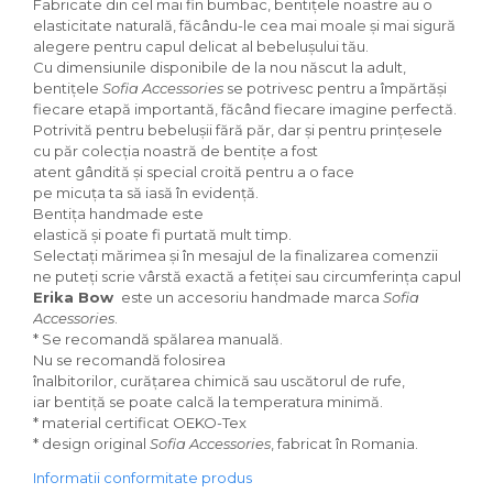
Fabricate din cel mai fin bumbac, bentițele noastre au o
elasticitate naturală, făcându-le cea mai moale și mai sigură
alegere pentru capul delicat al bebelușului tău.
Cu dimensiunile disponibile de la nou născut la adult,
bentițele
Sofia Accessories
se potrivesc pentru a împărtăși
fiecare etapă importantă, făcând fiecare imagine perfectă.
Potrivită pentru bebelușii fără păr, dar și pentru prințesele
cu păr colecția noastră de bentițe a fost
atent gândită și special croită pentru a o face
pe micuța ta să iasă în evidență.
Bentița handmade este
elastică și poate fi purtată mult timp.
Selectați mărimea și în mesajul de la finalizarea comenzii
ne puteți scrie vârstă exactă a fetiței sau circumferința capului.
Erika Bow
este un accesoriu handmade marca
Sofia
Accessories
.
* Se recomandă spălarea manuală.
Nu se recomandă folosirea
înalbitorilor, curățarea chimică sau uscătorul de rufe,
iar bentiță se poate calcă la temperatura minimă.
* material certificat OEKO-Tex
* design original
Sofia Accessories
, fabricat în Romania.
Informatii conformitate produs