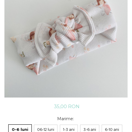
Rania Collection
35,00 RON
Marime
:
0-6 luni
06-12 luni
1-3 ani
3-6 ani
6-10 ani