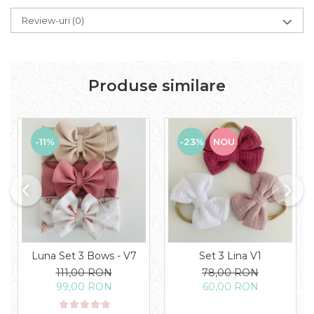
Review-uri
(0)
Produse similare
-11%
-23%
NOU
Luna Set 3 Bows - V7
Set 3 Lina V1
111,00 RON
78,00 RON
99,00 RON
60,00 RON