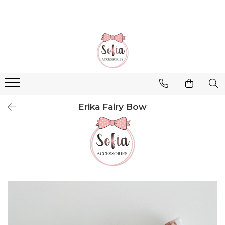
Bentițe
Luna Collection
Sonia Collection
Emma Collection
Lina Collection
Erika Fairy Bow
Gloria Collection
Caroline Collection
Karo Collection
Velvet Collection
Couture Collection
Audrey Collection
Erika Collection