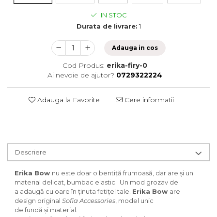
IN STOC
Durata de livrare:
1
Adauga in cos
Cod Produs:
erika-firy-0
Ai nevoie de ajutor?
0729322224
Adauga la Favorite
Cere informatii
Descriere
Erika Bow
nu este doar o bentiță frumoasă, dar are și un
material delicat, bumbac elastic. Un mod grozav de
a adaugă culoare în ținuta fetiței tale.
Erika Bow
are
design original
Sofia Accessories
, model unic
de fundă și material.