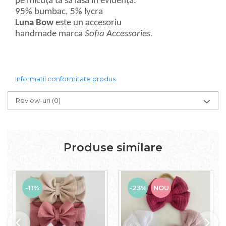
pe micuța ta să iasă în evidență.
95% bumbac, 5% lycra
Luna Bow
este un accesoriu
handmade marca
Sofia Accessories
.
Informatii conformitate produs
Review-uri
(0)
Produse similare
-11%
-23%
NOU