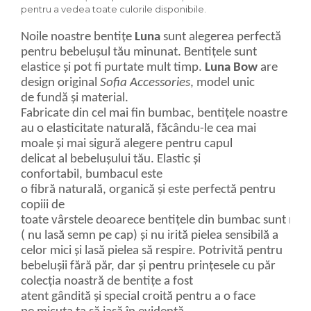
pentru a vedea toate culorile disponibile.
Noile noastre bentițe
Luna
sunt alegerea perfectă
pentru bebelușul tău minunat. Bentițele sunt
elastice și pot fi purtate mult timp.
Luna Bow
are
design original
Sofia Accessories
, model unic
de fundă și material.
Fabricate din cel mai fin bumbac, bentițele noastre
au o elasticitate naturală, făcându-le cea mai
moale și mai sigură alegere pentru capul
delicat al bebelușului tău. Elastic și
confortabil, bumbacul este
o fibră naturală, organică și este perfectă pentru
copiii de
toate vârstele deoarece bentițele din bumbac sunt moi
( nu lasă semn pe cap) și nu irită pielea sensibilă a
celor mici și lasă pielea să respire. Potrivită pentru
bebelușii fără păr, dar și pentru prințesele cu păr
colecția noastră de bentițe a fost
atent gândită și special croită pentru a o face