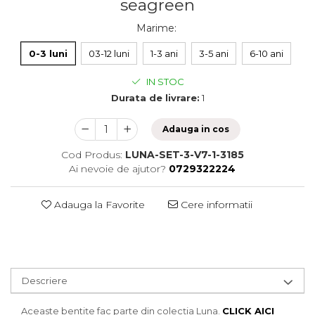
seagreen
Marime
:
0-3 luni
03-12 luni
1-3 ani
3-5 ani
6-10 ani
IN STOC
Durata de livrare:
1
Adauga in cos
Cod Produs:
LUNA-SET-3-V7-1-3185
Ai nevoie de ajutor?
0729322224
Adauga la Favorite
Cere informatii
Descriere
Aceaste bentițe fac parte din colecția Luna.
CLICK AICI