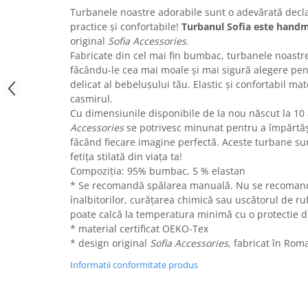
Turbanele noastre adorabile sunt o adevărată decla
practice și confortabile!
Turbanul Sofia
este hand
original
Sofia Accessories
.
Fabricate din cel mai fin bumbac, turbanele noastre 
făcându-le cea mai moale și mai sigură alegere pen
delicat al bebelușului tău. Elastic și confortabil mat
casmirul.
Cu dimensiunile disponibile de la nou născut la 10
Accessories
se potrivesc minunat pentru a împărtăș
făcând fiecare imagine perfectă. Aceste turbane su
fetița stilată din viața ta!
Compoziția: 95% bumbac, 5 % elastan
* Se recomandă spălarea manuală. Nu se recomand
înalbitorilor, curățarea chimică sau uscătorul de ruf
poate calcă la temperatura minimă cu o protectie d
* material certificat OEKO-Tex
* design original
Sofia Accessories
, fabricat în Rom
Informatii conformitate produs