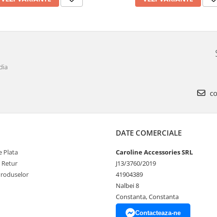
dia
co
DATE COMERCIALE
 Plata
Caroline Accessories SRL
e Retur
J13/3760/2019
Produselor
41904389
Nalbei 8
Constanta, Constanta
Contacteaza-ne