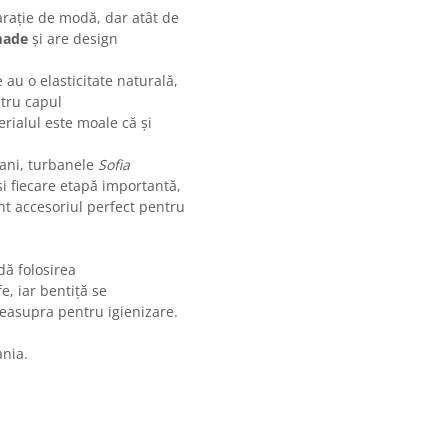
rație de modă, dar atât de
made
și are design
au o elasticitate naturală,
tru capul
erialul este moale că și
 ani, turbanele
Sofia
i fiecare etapă importantă,
nt accesoriul perfect pentru
ă folosirea
e, iar bentiță se
easupra pentru igienizare.
ania.