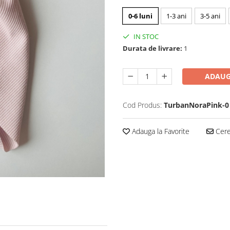
0-6 luni
1-3 ani
3-5 ani
IN STOC
Durata de livrare:
1
ADAUG
Cod Produs:
TurbanNoraPink-0
Adauga la Favorite
Cere 