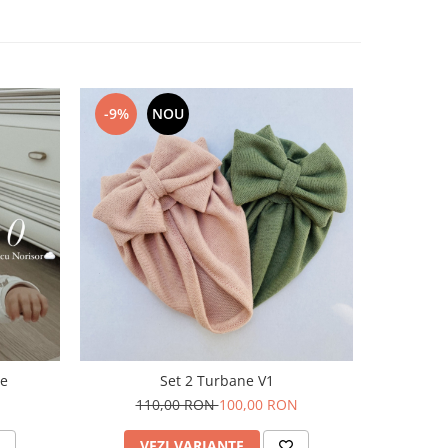
-9%
NOU
-9%
ge
Set 2 Turbane V1
110,00 RON
100,00 RON
11
VEZI VARIANTE
V