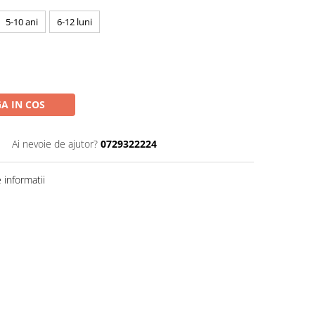
5-10 ani
6-12 luni
A IN COS
Ai nevoie de ajutor?
0729322224
informatii