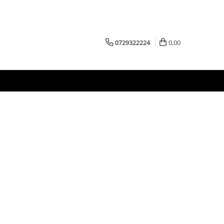
0729322224
0,00