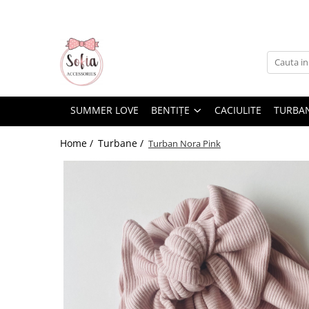
Bentițe
Luna Collection
Sonia Collection
SUMMER LOVE
BENTIȚE
CACIULITE
TURBA
Emma Collection
Lina Collection
Home /
Turbane /
Turban Nora Pink
Gloria Collection
Caroline Collection
Karo Collection
Velvet Collection
Couture Collection
Audrey Collection
Erika Collection