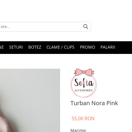
NE
SETURI
BOTEZ
CLAME / CLIPS
PROMO
PALARII
Turban Nora Pink
55,00 RON
Marime
: