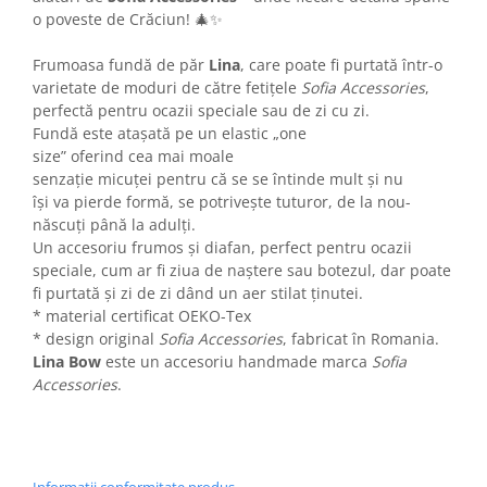
o poveste de Crăciun! 🎄✨
Frumoasa fundă de păr
Lina
, care poate fi purtată într-o
varietate de moduri de către fetițele
Sofia Accessories
,
perfectă pentru ocazii speciale sau de zi cu zi.
Fundă este atașată pe un elastic „one
size” oferind cea mai moale
senzație micuței pentru că se se întinde mult și nu
își va pierde formă, se potrivește tuturor, de la nou-
născuți până la adulți.
Un accesoriu frumos și diafan, perfect pentru ocazii
speciale, cum ar fi ziua de naștere sau botezul, dar poate
fi purtată și zi de zi dând un aer stilat ținutei.
* material certificat OEKO-Tex
* design original
Sofia Accessories
, fabricat în Romania.
Lina Bow
este un accesoriu handmade marca
Sofia
Accessories
.
Informatii conformitate produs