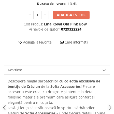
Durata de livrare:
1-3 zile
ADAUGA IN COS
Cod Produs:
Lina Royal Old Pink Bow
Ai nevoie de ajutor?
0729322224
Adauga la Favorite
Cere informatii
Descriere
Descoperă magia sărbătorilor cu
colecția exclusivă de
bentițe de Crăciun
de la
Sofia Accessories
! Fiecare
accesoriu este creat cu dragoste și atenție la detalii,
folosind materiale premium care asigură confort și
eleganță pentru micuța ta.
Lasă-ți fetița să strălucească în spiritul sărbătorilor
alături de
Sofia Accessories
– unde fiecare detaliu spune