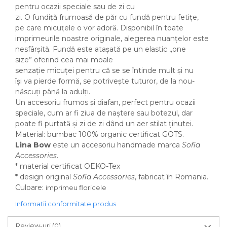
pentru ocazii speciale sau de zi cu
zi. O fundiță frumoasă de păr cu fundă pentru fetițe,
pe care micuțele o vor adoră. Disponibil în toate
imprimeurile noastre originale, alegerea nuanțelor este
nesfârșită. Fundă este atașată pe un elastic „one
size” oferind cea mai moale
senzație micuței pentru că se se întinde mult și nu
își va pierde formă, se potrivește tuturor, de la nou-
născuți până la adulți.
Un accesoriu frumos și diafan, perfect pentru ocazii
speciale, cum ar fi ziua de naștere sau botezul, dar
poate fi purtată și zi de zi dând un aer stilat ținutei.
Material: bumbac 100% organic certificat GOTS.
Lina Bow
este un accesoriu handmade marca
Sofia
Accessories
.
* material certificat OEKO-Tex
* design original
Sofia Accessories
, fabricat în Romania.
Culoare:
imprimeu floricele
Informatii conformitate produs
Review-uri
(0)